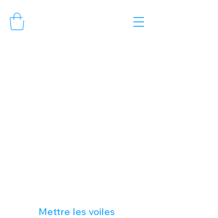
Ici, on offre des
cadeaux uniques &
responsables
Mettre les voiles