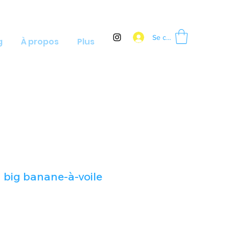
Se connecter
g
À propos
Plus
a big banane-à-voile