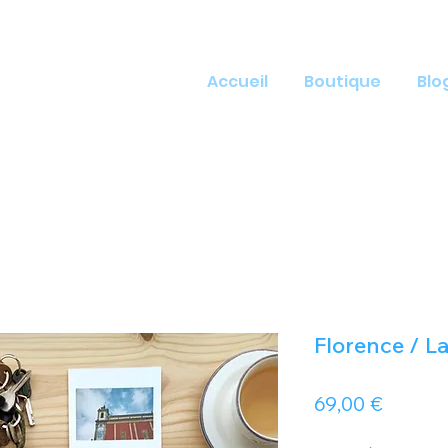
Accueil
Boutique
Blo
ffre des cadeaux uniques &
bles
Florence / L
Prix
69,00 €