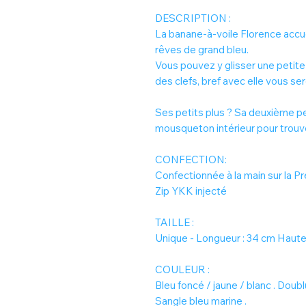
DESCRIPTION :
La banane-à-voile Florence accu
rêves de grand bleu.
Vous pouvez y glisser une petite 
des clefs, bref avec elle vous se
Ses petits plus ? Sa deuxième p
mousqueton intérieur pour trouve
CONFECTION:
Confectionnée à la main sur la P
Zip YKK injecté
TAILLE :
Unique - Longueur : 34 cm Hauteu
COULEUR :
Bleu foncé / jaune / blanc . Doubl
Sangle bleu marine .