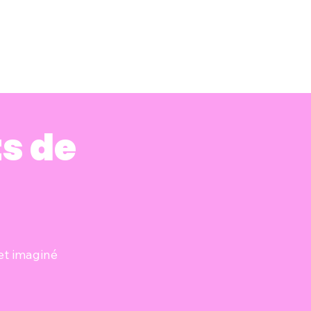
s de
 et imaginé