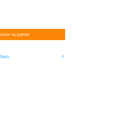
outer au panier
tien
ver. Pas de sèche linge. Lavage à
imum.