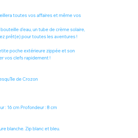
eillera toutes vos affaires et même vos
bouteille d'eau, un tube de crème solaire,
rez prêt(e) pour toutes les aventures !
etite poche extérieure zippée et son
r vos clefs rapidement !
resqu'île de Crozon
r : 16 cm Profondeur : 8 cm
ure blanche. Zip blanc et bleu.